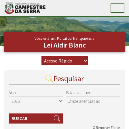
Toggl
Ir para conteúdo principal
Conteúdo Principal
Você está em: Portal da Transparência
Lei Aldir Blanc
Pesquisar
Ano:
Palavra-chave:
BUSCAR
X Remover Filtros