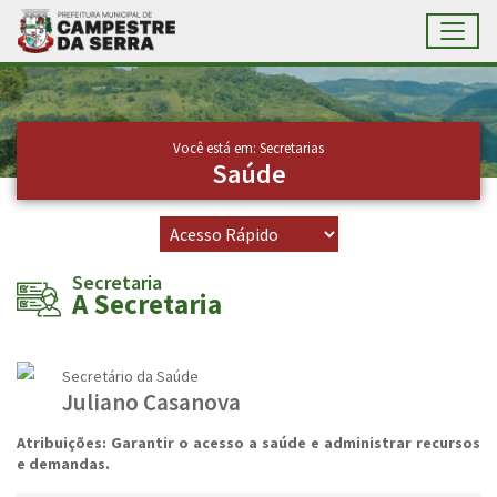
Toggl
Ir para conteúdo principal
Conteúdo Principal
Você está em: Secretarias
Saúde
Secretaria
A Secretaria
Secretário da Saúde
Juliano Casanova
Atribuições: Garantir o acesso a saúde e administrar recursos
e demandas.