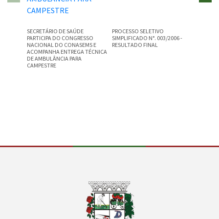
SECRETÁRIO DE SAÚDE
PROCESSO SELETIVO
PROCESS
PARTICIPA DO CONGRESSO
SIMPLIFICADO N°. 003/2006 -
SIMPLIFI
NACIONAL DO CONASEMS E
RESULTADO FINAL
RESULTA
ACOMPANHA ENTREGA TÉCNICA
DE AMBULÂNCIA PARA
CAMPESTRE
Conteúdo Rodapé