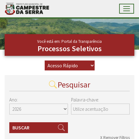
Toggl
Ir para conteúdo principal
Conteúdo Principal
Você está em: Portal da Transparência
Processos Seletivos
Pesquisar
Ano:
Palavra-chave:
BUSCAR
X Remover Filtros