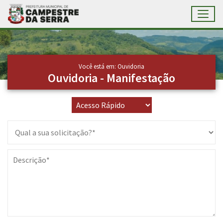
Toggl
Ir para conteúdo principal
Conteúdo Principal
Você está em:
Ouvidoria
Ouvidoria - Manifestação