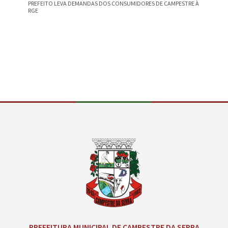
PREFEITO LEVA DEMANDAS DOS CONSUMIDORES DE CAMPESTRE À
CAMPEST
RGE
NA EDU
Conteúdo Rodapé
PREFEITURA MUNICIPAL DE CAMPESTRE DA SERRA