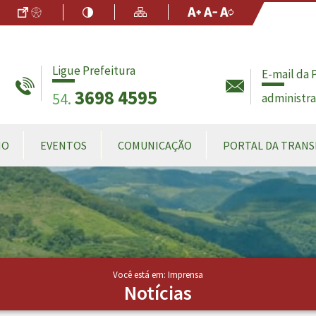
Ir para o Conteúdo
Acessibilidade
Alto Contraste
Mapa do Site
Aumentar Fo
Diminuir Fon
Fonte Origin
Ligue Prefeitura
E-mail da 
3698 4595
54.
administr
MO
EVENTOS
COMUNICAÇÃO
PORTAL DA TRANS
Você está em: Imprensa
Notícias