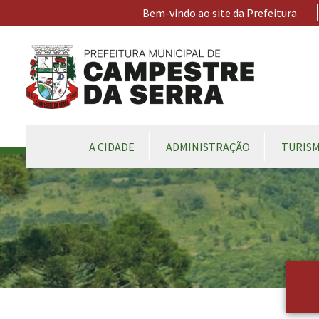
Ir para conteúdo principal
Bem-vindo ao site da Prefeitura
CONTEÚDO DO MENU
A CIDADE
ADMINISTRAÇÃO
TURIS
Conteúdo Principal