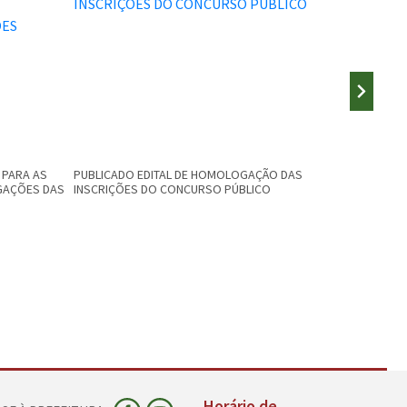
 PARA AS
PUBLICADO EDITAL DE HOMOLOGAÇÃO DAS
PUBLICADO 
GAÇÕES DAS
INSCRIÇÕES DO CONCURSO PÚBLICO
PREFEITUR
Horário de