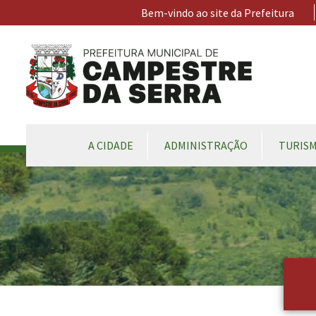
Ir para conteúdo principal
Bem-vindo ao site da Prefeitura
CONTEÚDO DO MENU
A CIDADE
ADMINISTRAÇÃO
TURIS
Conteúdo Principal