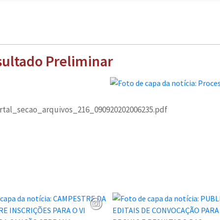
sultado Preliminar
ortal_secao_arquivos_216_090920202006235.pdf