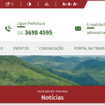
Ir para o Conteúdo
Acessibilidade
Alto Contraste
Mapa do Site
Aumentar Fo
Diminuir Fon
Fonte Origin
Ligue Prefeitura
E-mail da 
3698 4595
54.
administr
MO
EVENTOS
COMUNICAÇÃO
PORTAL DA TRANS
Você está em: Imprensa
Notícias