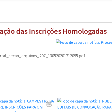
elação das Inscrições Homologadas
ortal_secao_arquivos_207_130520201712095.pdf