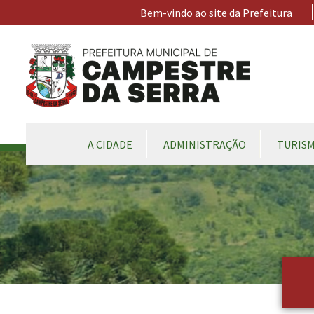
Ir para conteúdo principal
Bem-vindo ao site da Prefeitura
CONTEÚDO DO MENU
A CIDADE
ADMINISTRAÇÃO
TURIS
Conteúdo Principal