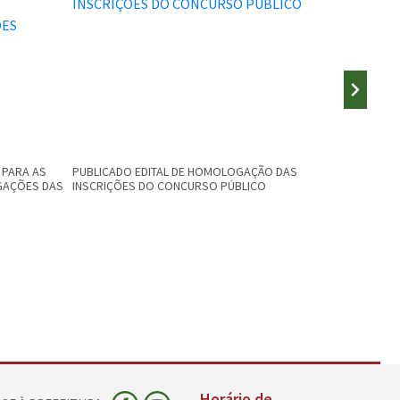
 PARA AS
PUBLICADO EDITAL DE HOMOLOGAÇÃO DAS
PUBLICADO 
GAÇÕES DAS
INSCRIÇÕES DO CONCURSO PÚBLICO
PREFEITUR
Horário de