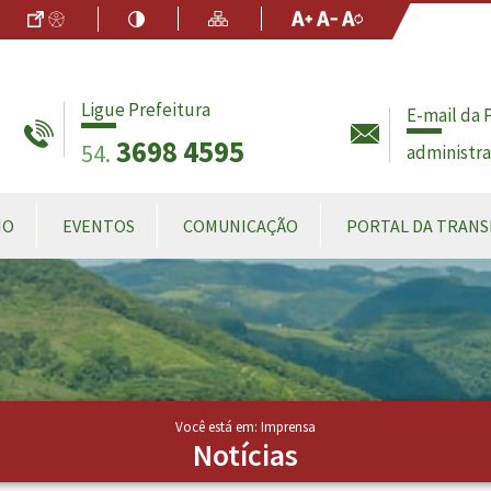
Ir para o Conteúdo
Acessibilidade
Alto Contraste
Mapa do Site
Aumentar Fo
Diminuir Fon
Fonte Origin
Ligue Prefeitura
E-mail da 
3698 4595
54.
administr
MO
EVENTOS
COMUNICAÇÃO
PORTAL DA TRANS
Você está em: Imprensa
Notícias