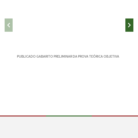
PUBLICADO GABARITO PRELIMINAR DA PROVA TEÓRICA OBJETIVA
CAMPEST
CANÇÃO
Conteúdo Rodapé