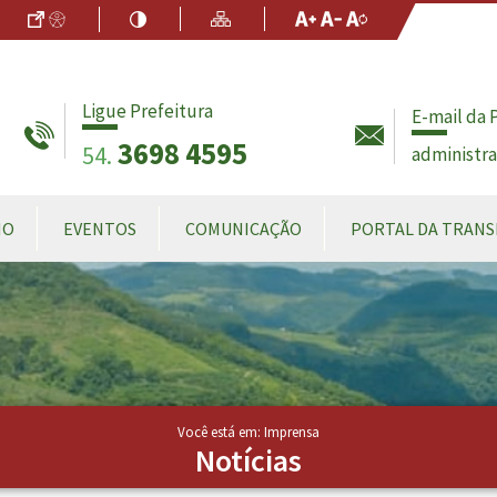
Ir para o Conteúdo
Acessibilidade
Alto Contraste
Mapa do Site
Aumentar Fo
Diminuir Fon
Fonte Origin
Ligue Prefeitura
E-mail da 
3698 4595
54.
administr
MO
EVENTOS
COMUNICAÇÃO
PORTAL DA TRANS
Você está em: Imprensa
Notícias