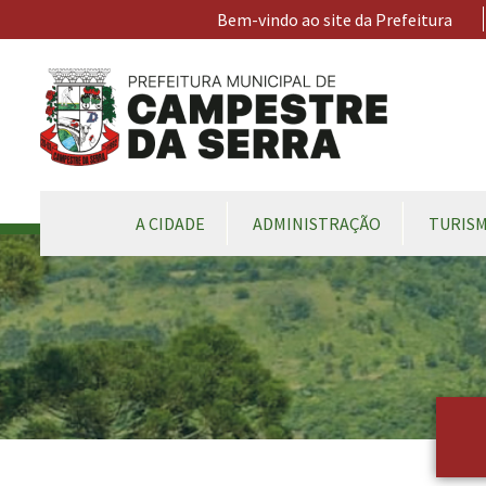
Ir para conteúdo principal
Bem-vindo ao site da Prefeitura
CONTEÚDO DO MENU
A CIDADE
ADMINISTRAÇÃO
TURIS
Conteúdo Principal