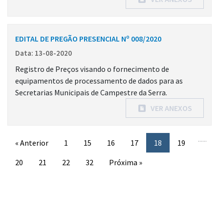
EDITAL DE PREGÃO PRESENCIAL Nº 008/2020
Data: 13-08-2020
Registro de Preços visando o fornecimento de
equipamentos de processamento de dados para as
Secretarias Municipais de Campestre da Serra.
VER ANEXOS
...
...
« Anterior
1
15
16
17
18
19
20
21
22
32
Próxima »
Conteúdo Rodapé