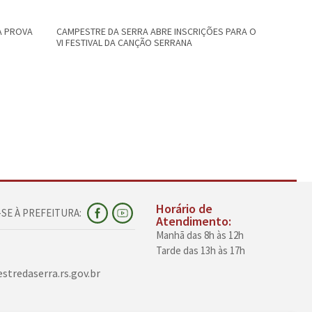
A PROVA
CAMPESTRE DA SERRA ABRE INSCRIÇÕES PARA O
PUBLICADO
VI FESTIVAL DA CANÇÃO SERRANA
PROVAS E 
INSCRIÇÕE
Horário de
SE À PREFEITURA:
Atendimento:
Manhã das 8h às 12h
Tarde das 13h às 17h
tredaserra.rs.gov.br