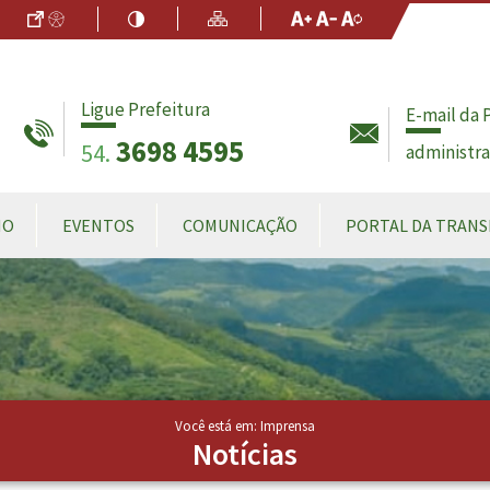
Ir para o Conteúdo
Acessibilidade
Alto Contraste
Mapa do Site
Aumentar Fo
Diminuir Fon
Fonte Origin
Ligue Prefeitura
E-mail da 
3698 4595
54.
administr
MO
EVENTOS
COMUNICAÇÃO
PORTAL DA TRANS
Você está em: Imprensa
Notícias