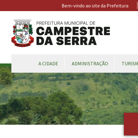
Ir para conteúdo principal
Bem-vindo ao site da Prefeitura
CONTEÚDO DO MENU
A CIDADE
ADMINISTRAÇÃO
TURIS
Conteúdo Principal