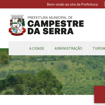
Ir para conteúdo principal
Bem-vindo ao site da Prefeitura
CONTEÚDO DO MENU
A CIDADE
ADMINISTRAÇÃO
TURIS
Conteúdo Principal