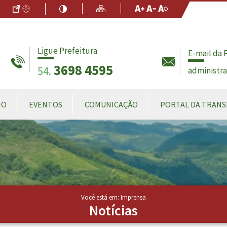
Ir para o Conteúdo
Acessibilidade
Alto Contraste
Mapa do Site
Aumentar Fo
Diminuir Fon
Fonte Origin
Ligue Prefeitura
E-mail da 
3698 4595
54.
administr
MO
EVENTOS
COMUNICAÇÃO
PORTAL DA TRANS
Você está em: Imprensa
Notícias