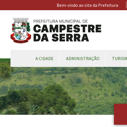
Ir para conteúdo principal
Bem-vindo ao site da Prefeitura
CONTEÚDO DO MENU
A CIDADE
ADMINISTRAÇÃO
TURIS
Conteúdo Principal