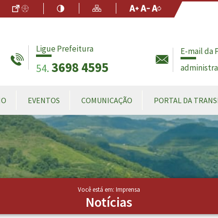
Ir para o Conteúdo
Acessibilidade
Alto Contraste
Mapa do Site
Aumentar Fo
Diminuir Fon
Fonte Origin
Ligue Prefeitura
E-mail da 
3698 4595
54.
administr
MO
EVENTOS
COMUNICAÇÃO
PORTAL DA TRANS
Você está em: Imprensa
Notícias