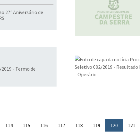
o 27º Aniversário de
RS
/2019 - Termo de
114
115
116
117
118
119
120
121