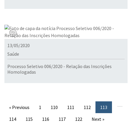
13/05/2020
Saúde
Processo Seletivo 006/2020 - Relação das Inscrições
Homologadas
...
...
« Previous
1
110
111
112
113
114
115
116
117
122
Next »
Conteúdo Rodapé