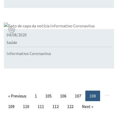
04/08/2020
Saúde
Informativo Coronavírus
...
...
« Previous
1
105
106
107
108
109
110
111
112
122
Next »
Conteúdo Rodapé