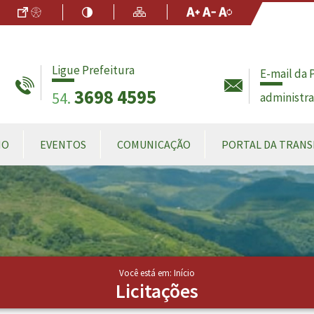
Ir para o Conteúdo
Acessibilidade
Alto Contraste
Mapa do Site
Aumentar Fo
Diminuir Fon
Fonte Origin
Ligue Prefeitura
E-mail da 
3698 4595
54.
administr
MO
EVENTOS
COMUNICAÇÃO
PORTAL DA TRANS
Você está em: Início
Licitações