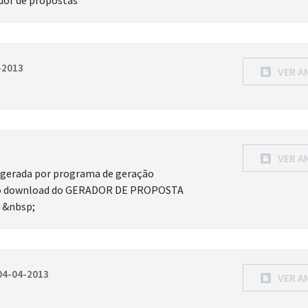
dor de propostas
-2013
VER A
VER A
 gerada por programa de geração
zendo download do GERADOR DE PROPOSTA
. &nbsp;
04-04-2013
VER A