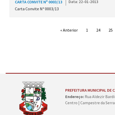
CARTA CONVITE Nº 0003/13
Data: 22-01-2013
Carta Convite Nº 0003/13
« Anterior
1
24
25
Conteúdo Rodapé
PREFEITURA MUNICIPAL DE 
Endereço:
Rua Aldezir Bardi
Centro | Campestre da Serra