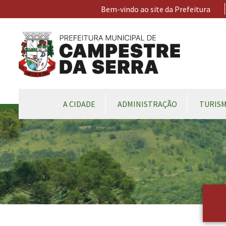
Ir para conteúdo principal
Bem-vindo ao site da Prefeitura
CONTEÚDO DO MENU
A CIDADE
ADMINISTRAÇÃO
TURIS
Conteúdo Principal