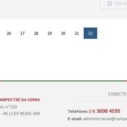
VER A
...
26
27
28
29
30
31
32
CONECTE-
CAMPESTRE DA SERRA
ni, nº 210
3698 4595
Telefone:
(54)
 - RS | CEP 95255-000
E-mail:
administracao@campes