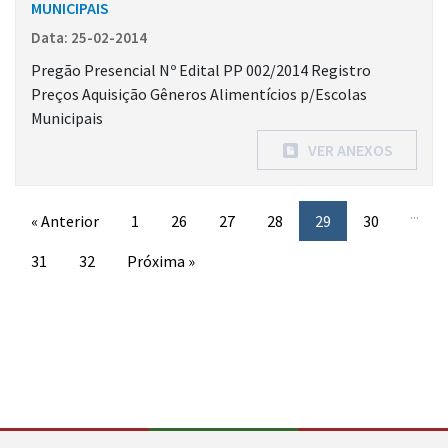
MUNICIPAIS
Data: 25-02-2014
Pregão Presencial Nº Edital PP 002/2014 Registro
Preços Aquisição Gêneros Alimentícios p/Escolas
Municipais
VER ANEXOS
...
« Anterior
1
26
27
28
29
30
31
32
Próxima »
Conteúdo Rodapé